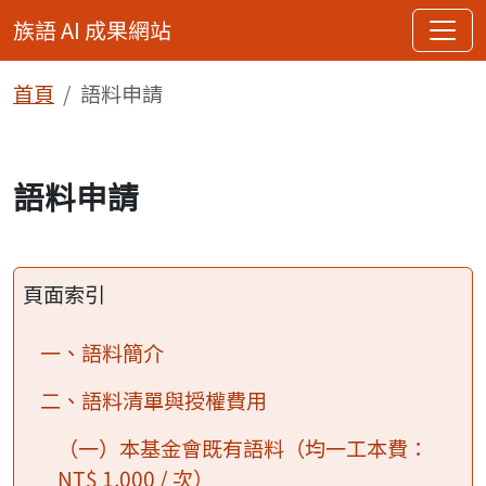
族語 AI 成果網站
跳去主內容
網站導覽
主選
首頁
語料申請
語料申請
頁面索引
一、語料簡介
二、語料清單與授權費用
（一）本基金會既有語料（均一工本費：
NT$ 1,000 / 次）