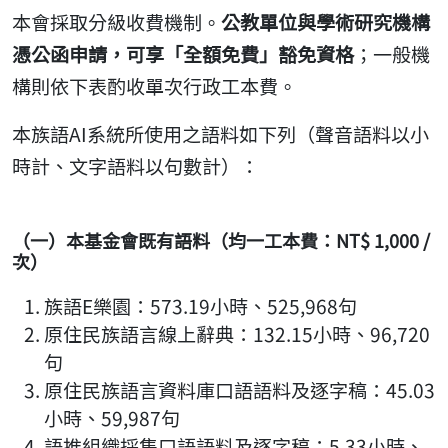
本會採取分級收費機制。
公教單位與學術研究機構
憑公函申請，可享「全額免費」豁免資格
；一般機
構則依下表酌收單次行政工本費。
本族語AI系統所使用之語料如下列（聲音語料以小
時計、文字語料以句數計）：
（一）本基金會既有語料（均一工本費：NT$ 1,000 /
次）
族語E樂園：573.19小時、525,968句
原住民族語言線上辭典：132.15小時、96,720
句
原住民族語言資料庫口語語料及逐字稿：45.03
小時、59,987句
語推組織採集口語語料及逐字稿：5.33小時、